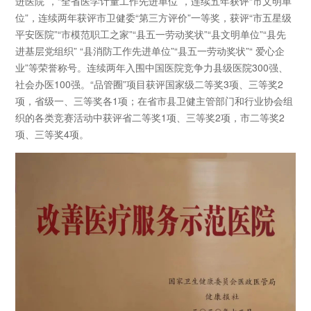
进医院”，“全省医学计量工作先进单位”，连续五年获评“市文明单
位”，连续两年获评市卫健委“第三方评价”一等奖，获评“市五星级
平安医院”“市模范职工之家”“县五一劳动奖状”“县文明单位”“县先
进基层党组织” “县消防工作先进单位”“县五一劳动奖状”“ 爱心企
业”等荣誉称号。连续两年入围中国医院竞争力县级医院300强、
社会办医100强。“品管圈”项目获评国家级二等奖3项、三等奖2
项，省级一、三等奖各1项；在省市县卫健主管部门和行业协会组
织的各类竞赛活动中获评省二等奖1项、三等奖2项，市二等奖2
项、三等奖4项。