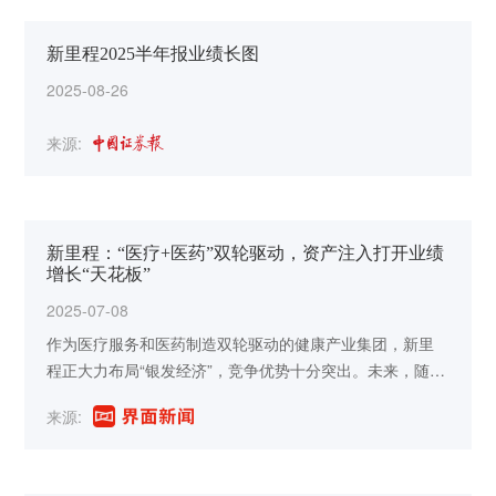
新里程2025半年报业绩长图
2025-08-26
来源:
新里程：“医疗+医药”双轮驱动，资产注入打开业绩
增长“天花板”
2025-07-08
作为医疗服务和医药制造双轮驱动的健康产业集团，新里
程正大力布局“银发经济”，竞争优势十分突出。未来，随着
控股股东赋能效果逐步显现，叠加旗下优质医院运营愈发
来源:
稳健，区域医疗中心地位更加巩固，同时控股股东良性医
院资产如期注入，进一步强化其竞争优势，新里程未来成
长可期。