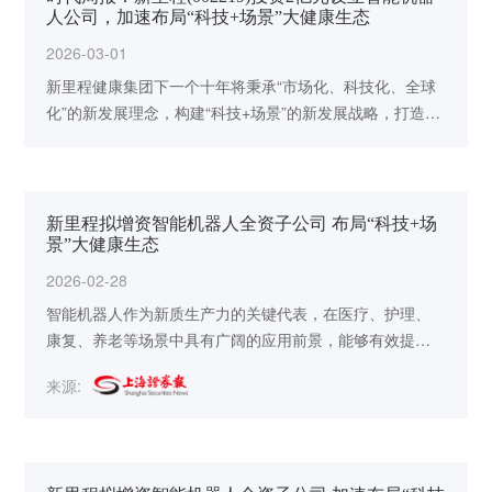
人公司，加速布局“科技+场景”大健康生态
2026-03-01
新里程健康集团下一个十年将秉承“市场化、科技化、全球
化”的新发展理念，构建“科技+场景”的新发展战略，打造
“利润+市值”的高质量发展标准。鉴于医疗机构是大健康的
产业场景和基础设施，新里程健康集团将依托医疗机构的
场景优势，着力推进医疗+医药、医疗+机器人、医疗+保险
的产业布局与产业融合。新里程机器人公司正是新发展战
新里程拟增资智能机器人全资子公司 布局“科技+场
略的布局落地，将通过“自研+并购”的方式，深度布局康
景”大健康生态
复、护理、养老机器人领域，为终端家庭提供全新的“技术
2026-02-28
+服务”的健康解决方案。
智能机器人作为新质生产力的关键代表，在医疗、护理、
康复、养老等场景中具有广阔的应用前景，能够有效提升
服务精准性、可及性与效率，突破人力与地理限制。
来源: