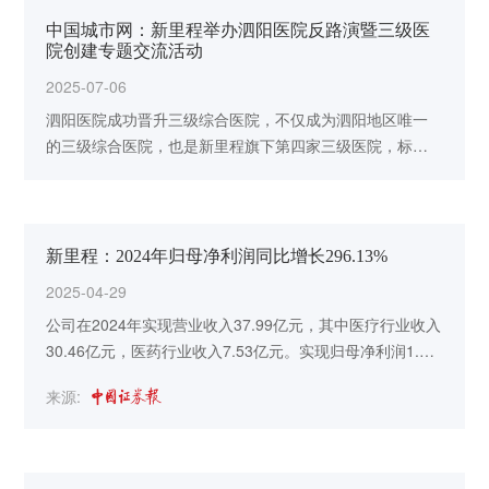
中国城市网：新里程举办泗阳医院反路演暨三级医
院创建专题交流活动
2025-07-06
泗阳医院成功晋升三级综合医院，不仅成为泗阳地区唯一
的三级综合医院，也是新里程旗下第四家三级医院，标志
着综合实力实现重大跃升。
新里程：2024年归母净利润同比增长296.13%
2025-04-29
公司在2024年实现营业收入37.99亿元，其中医疗行业收入
30.46亿元，医药行业收入7.53亿元。实现归母净利润1.15
亿元，同比增长296.13%；归母扣非净利润0.97亿元，同
来源:
比增长223.48%。截至2024年末，公司总资产66.77亿元，
归母净资产19.85亿元。