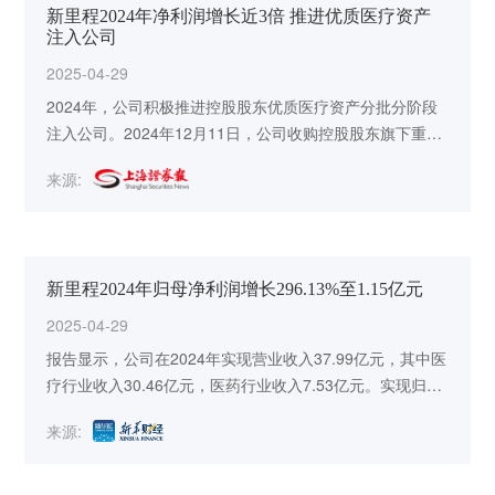
新里程2024年净利润增长近3倍 推进优质医疗资产
注入公司
2025-04-29
2024年，公司积极推进控股股东优质医疗资产分批分阶段
注入公司。2024年12月11日，公司收购控股股东旗下重庆
新里程医疗管理有限公司100%股权完成交割；同年12月24
来源:
日，签署框架协议拟收购东营新里程老年医院有限公司
60%股权。
新里程2024年归母净利润增长296.13%至1.15亿元
2025-04-29
报告显示，公司在2024年实现营业收入37.99亿元，其中医
疗行业收入30.46亿元，医药行业收入7.53亿元。实现归母
净利润1.15亿元，同比增长296.13%，扣非归属母公司净
来源:
利润0.97亿元，同比增长223.48%。截至2024年末，公司
总资产66.77亿元，归母净资产19.85亿元。